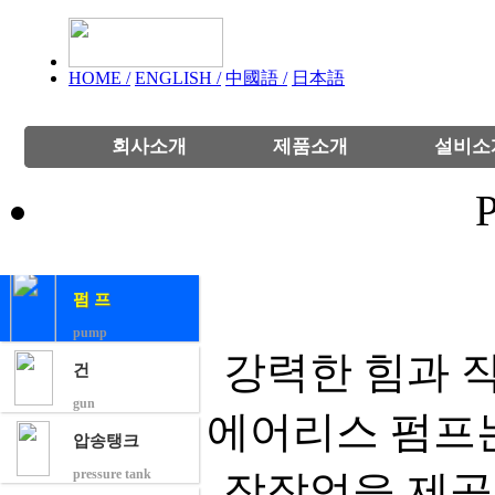
HOME /
ENGLISH /
中國語 /
日本語
회사소개
제품소개
설비소
펌 프
pump
강력한 힘과 
건
gun
에어리스 펌프
압송탱크
pressure tank
장작업을 제공